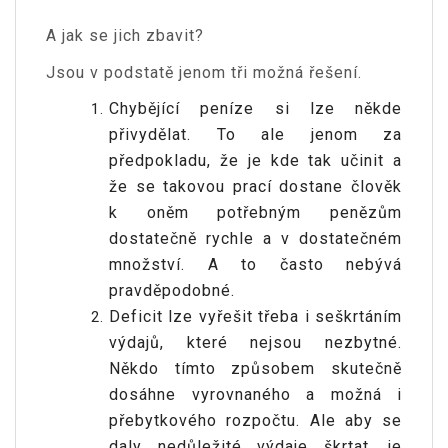
A jak se jich zbavit?
Jsou v podstatě jenom tři možná řešení.
Chybějící peníze si lze někde
přivydělat. To ale jenom za
předpokladu, že je kde tak učinit a
že se takovou prací dostane člověk
k oněm potřebným penězům
dostatečně rychle a v dostatečném
množství. A to často nebývá
pravděpodobné.
Deficit lze vyřešit třeba i seškrtáním
výdajů, které nejsou nezbytné.
Někdo tímto způsobem skutečně
dosáhne vyrovnaného a možná i
přebytkového rozpočtu. Ale aby se
daly nedůležité výdaje škrtat, je