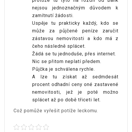
protože tu tyto na rozdíl od bank
nejsou jednoznačným důvodem k
zamítnutí žádosti.
Uspěje tu prakticky každý, kdo se
může za půjčené peníze zaručit
zástavou nemovitosti a kdo má z
čeho následně splácet.
Žádá se tu jednoduše, přes internet.
Nic se přitom neplatí předem.
Půjčka je schválena rychle.
A lze tu získat až sedmdesát
procent odhadní ceny oné zastavené
nemovitosti, jež je poté možno
splácet až po době třiceti let.
Což pomůže vyřešit potíže leckomu.