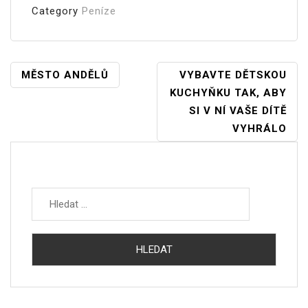
Category
Peníze
Navigace
MĚSTO ANDĚLŮ
VYBAVTE DĚTSKOU
KUCHYŇKU TAK, ABY
Pro
SI V NÍ VAŠE DÍTĚ
Příspěvek
VYHRÁLO
Vyhledávání