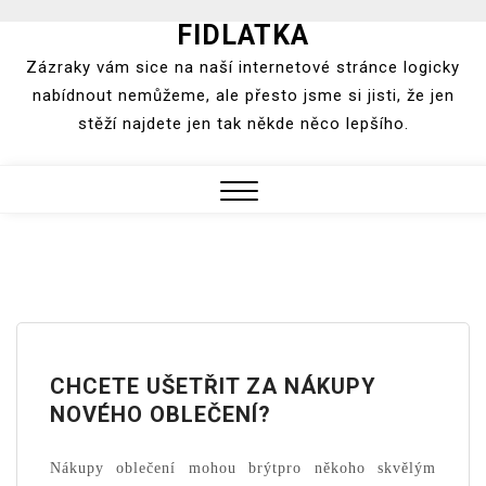
FIDLATKA
Skip
to
Zázraky vám sice na naší internetové stránce logicky
content
nabídnout nemůžeme, ale přesto jsme si jisti, že jen
stěží najdete jen tak někde něco lepšího.
Close
Menu
CHCETE UŠETŘIT ZA NÁKUPY
NOVÉHO OBLEČENÍ?
Nákupy oblečení mohou brýtpro někoho skvělým