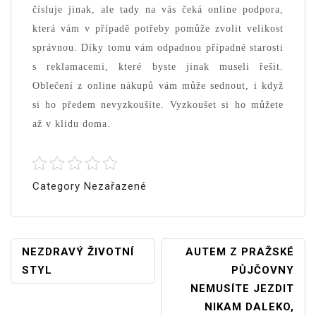
čísluje jinak, ale tady na vás čeká online podpora,
která vám v případě potřeby pomůže zvolit velikost
správnou. Díky tomu vám odpadnou případné starosti
s reklamacemi, které byste jinak museli řešit.
Oblečení z online nákupů vám může sednout, i když
si ho předem nevyzkoušíte. Vyzkoušet si ho můžete
až v klidu doma.
Category Nezařazené
Navigace
NEZDRAVÝ ŽIVOTNÍ
AUTEM Z PRAŽSKÉ
STYL
PŮJČOVNY
Pro
NEMUSÍTE JEZDIT
Příspěvek
NIKAM DALEKO,