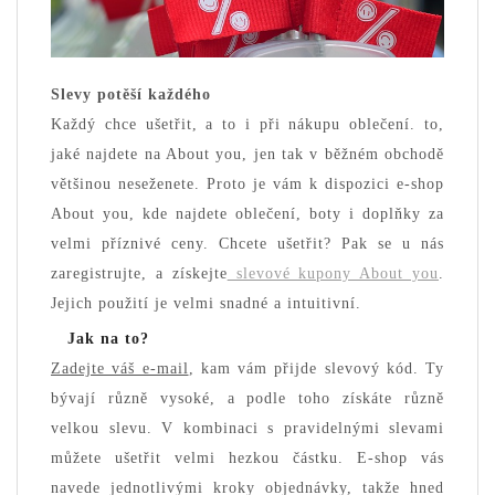
Slevy potěší každého
Každý chce ušetřit, a to i při nákupu oblečení. to,
jaké najdete na About you, jen tak v běžném obchodě
většinou neseženete. Proto je vám k dispozici e-shop
About you, kde najdete oblečení, boty i doplňky za
velmi příznivé ceny. Chcete ušetřit? Pak se u nás
zaregistrujte, a získejte
slevové kupony About you
.
Jejich použití je velmi snadné a intuitivní.
Jak na to?
Zadejte váš e-mail
, kam vám přijde slevový kód. Ty
bývají různě vysoké, a podle toho získáte různě
velkou slevu. V kombinaci s pravidelnými slevami
můžete ušetřit velmi hezkou částku. E-shop vás
navede jednotlivými kroky objednávky, takže hned