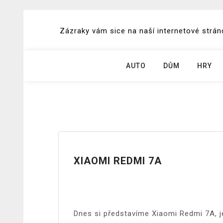
Skip
to
Zázraky vám sice na naší internetové stránc
content
AUTO
DŮM
HRY
XIAOMI REDMI 7A
Dnes si představíme Xiaomi Redmi 7A, je