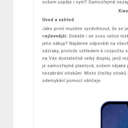
ovšem uspěje i nyní? Samozřejmě nezap
Xia
Úvod a vzhled
Jako první musíme vyzdvihnout, že se je
n
ejlevnější
. Dokáže i se svou velice ní
jeho nákup? Najdeme odpovědi na všech
zázraky, protože vzhledem k rozpočtu se
na Vás dostatečně velký displej, jenž m
je samozřejmě plastová, ovšem nějaká p
nezabrání otiskům. Místo čtečky otisků 
odemykání pomocí obličeje.