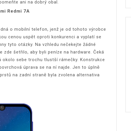
omeňte ani na dobrý obal.
omi Redmi 7A
dná o mobilní telefon, jenž je od tohoto výrobce
zkou cenou uspět oproti konkurenci a vyplatí se
ny tyto otázky. Na vzhledu nečekejte žádné
 zde šetřilo, aby byli peníze na hardware. Čeká
á okolo sebe trochu tlustší rámečky. Konstrukce
ovrchová úprava se na ní najde. Jen to úplně
prstů na zadní straně byla zvolena alternativa