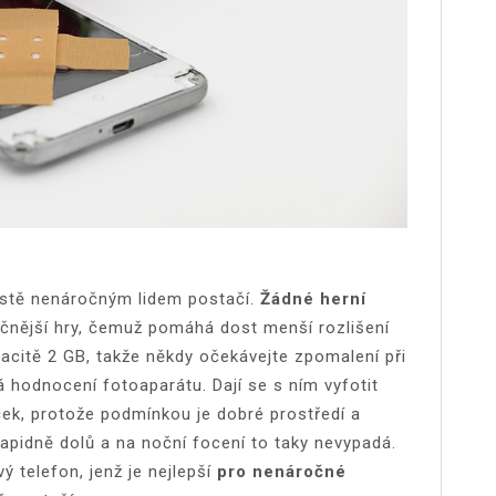
stě nenáročným lidem postačí.
Žádné herní
očnější hry, čemuž pomáhá dost menší rozlišení
acitě 2 GB, takže někdy očekávejte zpomalení při
á hodnocení fotoaparátu. Dají se s ním vyfotit
ček, protože podmínkou je dobré prostředí a
 rapidně dolů a na noční focení to taky nevypadá.
ý telefon, jenž je nejlepší
pro nenáročné