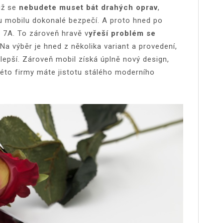
už se
nebudete muset bát drahých oprav
,
 mobilu dokonalé bezpečí. A proto hned po
i 7A
. To zároveň hravě v
yřeší problém se
Na výběr je hned z několika variant a provedení,
jlepší. Zároveň mobil získá úplně nový design,
této firmy máte jistotu stálého moderního