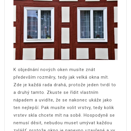
K objednání nových oken musíte znát
především rozměry, tedy jak velká okna mít.
Zde je každá rada drahá, protože jeden tvrdí to
a druhý tamto. Zkuste se řídit vlastním
nápadem a uvidíte, že se nakonec ukáže jako
ten nejlepší. Pak musíte volit vrstvy, tedy kolik
vrstev skla chcete mít na sobě. Hospodyně se
nemusí děsit, nebudou muset umývat každou
zvlášť, protože okno je napevno uzavřené a vy