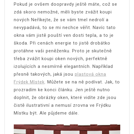
Pokud je ovšem doopravdy ještě máte, což se
zdá skoro nemožné, měli byste zvážit koupi
nových Neříkejte, že se vám tmel nedrolí a
nevypadává, to se mi nechce věřit. Navíc tato
okna vám jistě pouští ven dosti tepla, a to je
škoda. Při cenách energie to jistě drobátko
protáhne vaši peněženku. Proto je skutečně
třeba zvážit koupi oken nových, perfektně
izolujících a nesmírně elegantních. Například
přesně takových, jaká jsou
plastová okna
Frýdek Místek
. Můžete se na ně podívat. Jak, to
prozradím ke konci článku. Jen ještě nutno
doplnit, že obrázky oken, které vidíte zde jsou
čistě ilustrativní a nemusí zrovna ve Frýdku
Místku být. Ale půjdeme dále.