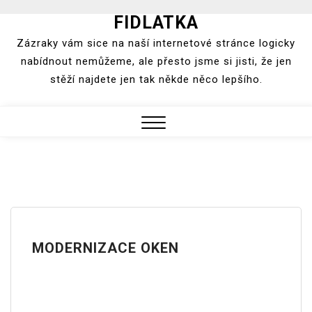
FIDLATKA
Skip
to
Zázraky vám sice na naší internetové stránce logicky
content
nabídnout nemůžeme, ale přesto jsme si jisti, že jen
stěží najdete jen tak někde něco lepšího.
Close
Menu
MODERNIZACE OKEN