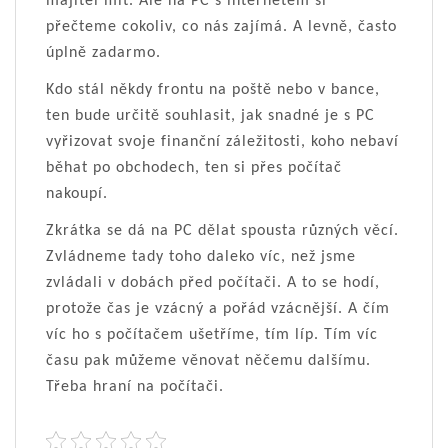
majitel mít. Ale na PC s internetem si
přečteme cokoliv, co nás zajímá. A levně, často
úplně zadarmo.
Kdo stál někdy frontu na poště nebo v bance,
ten bude určitě souhlasit, jak snadné je s PC
vyřizovat svoje finanční záležitosti, koho nebaví
běhat po obchodech, ten si přes počítač
nakoupí.
Zkrátka se dá na PC dělat spousta různých věcí.
Zvládneme tady toho daleko víc, než jsme
zvládali v dobách před počítači. A to se hodí,
protože čas je vzácný a pořád vzácnější. A čím
víc ho s počítačem ušetříme, tím líp. Tím víc
času pak můžeme věnovat něčemu dalšímu.
Třeba hraní na počítači.