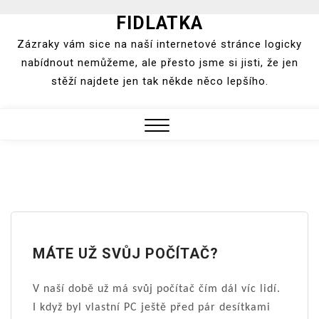
FIDLATKA
Skip
to
Zázraky vám sice na naší internetové stránce logicky
content
nabídnout nemůžeme, ale přesto jsme si jisti, že jen
stěží najdete jen tak někde něco lepšího.
Close
Menu
MÁTE UŽ SVŮJ POČÍTAČ?
V naší době už má svůj počítač čím dál víc lidí.
I když byl vlastní PC ještě před pár desítkami