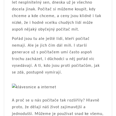
let nesplnitelný sen, dneska už je všechno
docela jinak. Počítač si můžeme koupit, kdy
chceme a kde chceme, a ceny jsou klidně i tak
nízké, že i hodně vcelku chudých lidí může
aspoň nějaký obyčejný počítač mít.
Pořád jsou tu ale ještě lidi, kteří počítač
nemají. Ale je jich čím dál míň. I starší
generace už s počítačem umí často aspoň
trochu zacházet, i důchodci u něj pořád víc
vysedávají. A ti, kdo jsou proti počítačům, jak
se zdá, postupně vymírají.
A proč se u nás počítače tak rozšířily? Hlavně
proto, že dělají náš život zajímavější a
jednodušší. Můžeme je používat snad ke všemu,