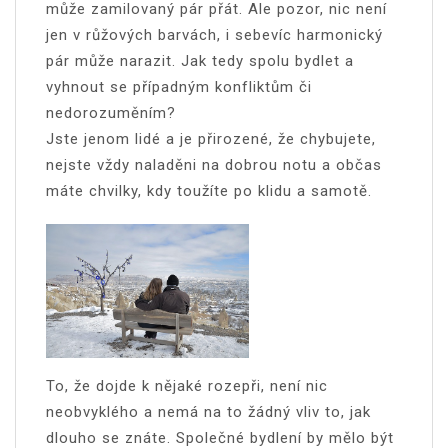
může zamilovaný pár přát. Ale pozor, nic není
jen v růžových barvách, i sebevíc harmonický
pár může narazit. Jak tedy spolu bydlet a
vyhnout se případným konfliktům či
nedorozuměním?
Jste jenom lidé a je přirozené, že chybujete,
nejste vždy naladěni na dobrou notu a občas
máte chvilky, kdy toužíte po klidu a samotě.
To, že dojde k nějaké rozepři, není nic
neobvyklého a nemá na to žádný vliv to, jak
dlouho se znáte. Společné bydlení by mělo být