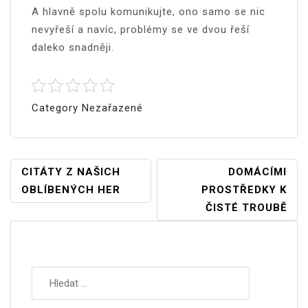
A hlavně spolu komunikujte, ono samo se nic
nevyřeší a navíc, problémy se ve dvou řeší
daleko snadněji.
Category Nezařazené
Navigace
CITÁTY Z NAŠICH
DOMÁCÍMI
OBLÍBENÝCH HER
PROSTŘEDKY K
Pro
ČISTÉ TROUBĚ
Příspěvek
Vyhledávání