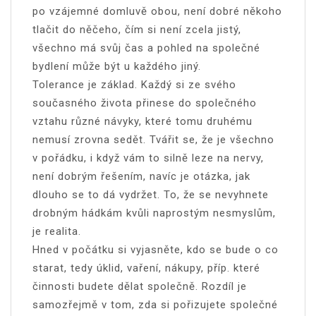
po vzájemné domluvě obou, není dobré někoho
tlačit do něčeho, čím si není zcela jistý,
všechno má svůj čas a pohled na společné
bydlení může být u každého jiný.
Tolerance je základ. Každý si ze svého
současného života přinese do společného
vztahu různé návyky, které tomu druhému
nemusí zrovna sedět. Tvářit se, že je všechno
v pořádku, i když vám to silně leze na nervy,
není dobrým řešením, navíc je otázka, jak
dlouho se to dá vydržet. To, že se nevyhnete
drobným hádkám kvůli naprostým nesmyslům,
je realita.
Hned v počátku si vyjasněte, kdo se bude o co
starat, tedy úklid, vaření, nákupy, příp. které
činnosti budete dělat společně. Rozdíl je
samozřejmě v tom, zda si pořizujete společné