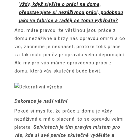
Vždy, když slyšíte o práci na doma,
představujete si nezáživnou práci, podobnou
jako ve fabrice a raději se tomu vyhýbáte?
Ano, máte pravdu, že většinou jsou práce z
domu nezáživné a brzy nás opravdu omrzí a co
víc, začneme je nesnášet, protože tolik práce
za tak málo peněz je opravdu velmi deprimující.
Ale my pro vás máme opravdovou práci z
domu, která vás skutečně bude bavit.
Dekorace je naší vášní
Pokud si myslíte, že práce z domu je vždy
nezáživná a málo placená, to se opravdu velmi
pletete.
Selvintech je tím pravým místem pro
vás, kde si své peníze skutečně vyděláte a