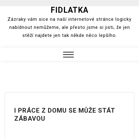
FIDLATKA
Skip
to
Zázraky vám sice na naší internetové stránce logicky
content
nabídnout nemůžeme, ale přesto jsme si jisti, že jen
stěží najdete jen tak někde něco lepšího.
Close
Menu
I PRÁCE Z DOMU SE MŮŽE STÁT
ZÁBAVOU