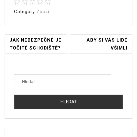
Category
Zboží
Navigace
JAK NEBEZPEČNÉ JE
ABY SI VÁS LIDÉ
TOČITÉ SCHODIŠTĚ?
VŠIMLI
Pro
Příspěvek
Vyhledávání