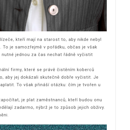
ízeče, kteří mají na starost to, aby nikde nebyl
. To je samozřejmě v pořádku, občas je však
e nutné jednou za čas nechat řádně vyčistit
nální firmy, které se právě čistěním koberců
to, aby jej dokázali skutečně dobře vyčistit. Je
aplatit. To však přináší otázku: čím je tvořen u
apočítat, je plat zaměstnanců, kteří budou onu
edělají zadarmo, nýbrž je to způsob jejich obživy.
něni.