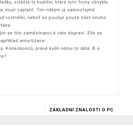
edky, zvláště ty kvalitní, které tyto firmy obvykle
 je musí zaplatit. Tím někým je samozřejmě
ud rozmělní, neboť se použije pouze část onoho
ítána.
rým se tito zaměstnanci k vám dopraví. Zde se
například amortizace.
. Koneckonců, právě kvůli němu to dělá. A o
ne?
ZÁKLADNÍ ZNALOSTI O PC