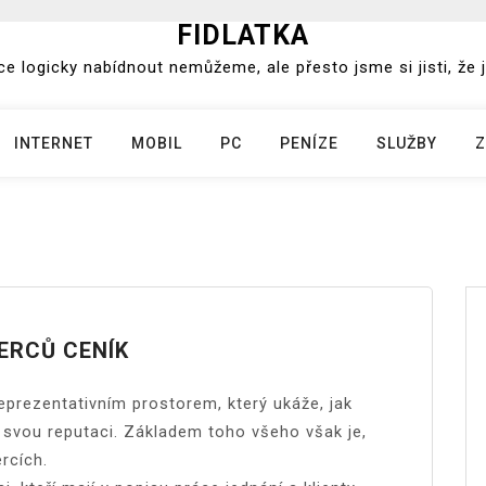
FIDLATKA
e logicky nabídnout nemůžeme, ale přesto jsme si jisti, že j
INTERNET
MOBIL
PC
PENÍZE
SLUŽBY
Z
BERCŮ CENÍK
eprezentativním prostorem, který ukáže, jak
a svou reputaci. Základem toho všeho však je,
ercích.