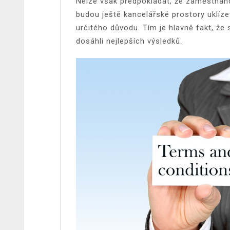
Nelze však předpokládat, že zaměstnanci,
budou ještě kancelářské prostory uklíze
určitého důvodu. Tím je hlavně fakt, že 
dosáhli nejlepších výsledků.