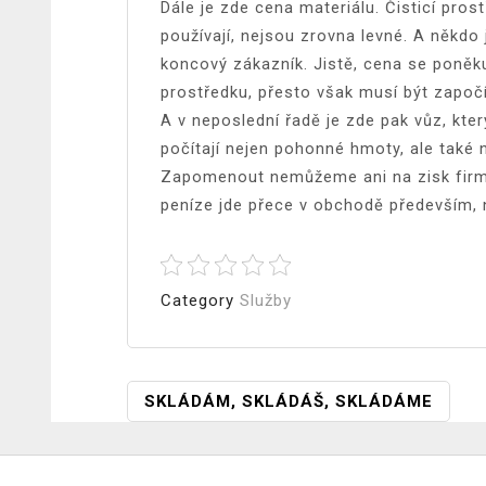
Dále je zde cena materiálu. Čisticí prostř
používají, nejsou zrovna levné. A někdo
koncový zákazník. Jistě, cena se poněk
prostředku, přesto však musí být započ
A v neposlední řadě je zde pak vůz, kte
počítají nejen pohonné hmoty, ale také 
Zapomenout nemůžeme ani na zisk firmy
peníze jde přece v obchodě především, 
Category
Služby
Navigace
SKLÁDÁM, SKLÁDÁŠ, SKLÁDÁME
Pro
Příspěvek