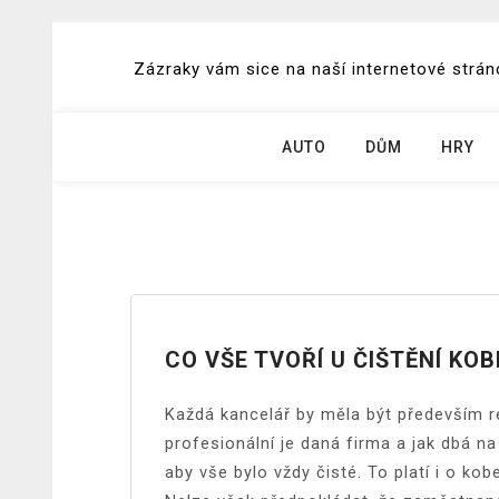
Skip
to
Zázraky vám sice na naší internetové stránc
content
AUTO
DŮM
HRY
CO VŠE TVOŘÍ U ČIŠTĚNÍ KO
Každá kancelář by měla být především r
profesionální je daná firma a jak dbá n
aby vše bylo vždy čisté. To platí i o kob