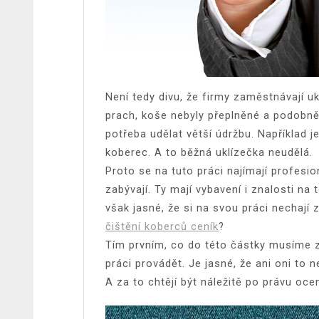
Není tedy divu, že firmy zaměstnávají ukl
prach, koše nebyly přeplněné a podobně
potřeba udělat větší údržbu. Například j
koberec. A to běžná uklízečka neudělá.
Proto se na tuto práci najímají profesio
zabývají. Ty mají vybavení i znalosti na 
však jasné, že si na svou práci nechají z
čištění koberců ceník
?
Tím prvním, co do této částky musíme z
práci provádět. Je jasné, že ani oni to n
A za to chtějí být náležitě po právu oce