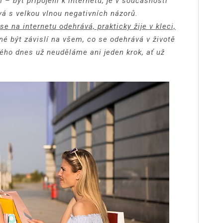
– být připojeni k internetu, je v současnosti
vá s velkou vlnou negativních názorů.
e na internetu odehrává, prakticky žije v kleci,
é být závislí na všem, co se odehrává v životě
erého dnes už neuděláme ani jeden krok, ať už