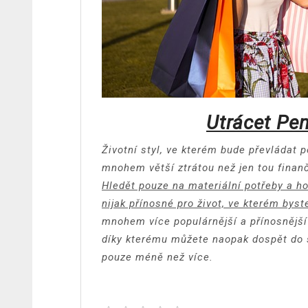
Utrácet Pe
Životní styl, ve kterém bude převládat 
mnohem větší ztrátou než jen tou finanč
Hledět pouze na materiální potřeby a h
nijak přínosné pro život, ve kterém byst
mnohem více populárnější a přínosnější
díky kterému můžete naopak dospět do s
pouze méně než více.