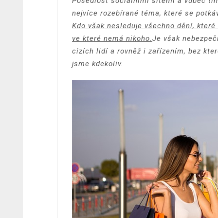
Posedlost sociálními sítěmi a vůbec tím 
nejvíce rozebírané téma, které se potká
Kdo však nesleduje všechno dění, které s
ve které nemá nikoho.
Je však nebezpečn
cizích lidí a rovněž i zařízením, bez kt
jsme kdekoliv.