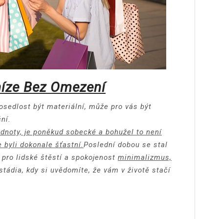
níze Bez Omezení
posedlost být materiální, může pro vás být
ní.
odnoty, je poněkud sobecké a bohužel to není
e byli dokonale šťastní.
Poslední dobou se stal
 pro lidské štěstí a spokojenost
minimalizmus,
tádia, kdy si uvědomíte, že vám v životě stačí