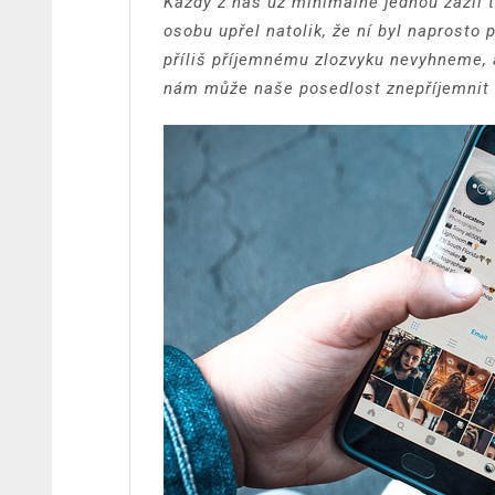
Každý z nás už minimálně jednou zažil te
osobu upřel natolik, že ní byl naprosto
příliš příjemnému zlozvyku nevyhneme, 
nám může naše posedlost znepříjemnit ži