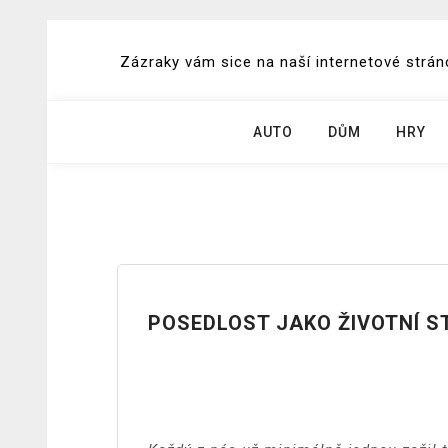
Skip
to
Zázraky vám sice na naší internetové stránc
content
AUTO
DŮM
HRY
POSEDLOST JAKO ŽIVOTNÍ S