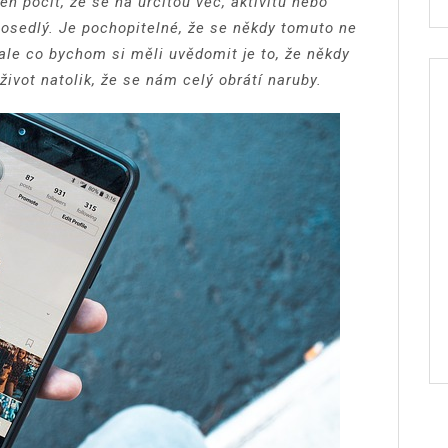
n pocit, že se na určitou věc, aktivitu nebo
 posedlý. Je pochopitelné, že se někdy tomuto ne
ale co bychom si měli uvědomit je to, že někdy
vot natolik, že se nám celý obrátí naruby.