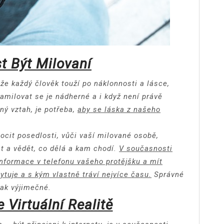
t Být Milovaní
 že každý člověk touží po náklonnosti a lásce,
amilovat se je nádherné a i když není právě
ný vztah, je potřeba,
aby se láska z našeho
pocit posedlosti, vůči vaší milované osobě,
t a vědět, co dělá a kam chodí.
V současnosti
informace v telefonu vašeho protějšku a mít
tuje a s kým vlastně tráví nejvíce času.
Správné
jak výjimečné.
 Virtuální Realitě