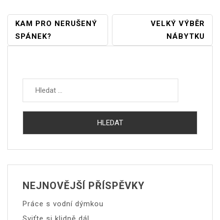
Navigace
KAM PRO NERUŠENÝ
VELKÝ VÝBĚR
SPÁNEK?
NÁBYTKU
Pro
Příspěvek
Vyhledávání
NEJNOVĚJŠÍ PŘÍSPĚVKY
Práce s vodní dýmkou
Sviťte si klidně dál