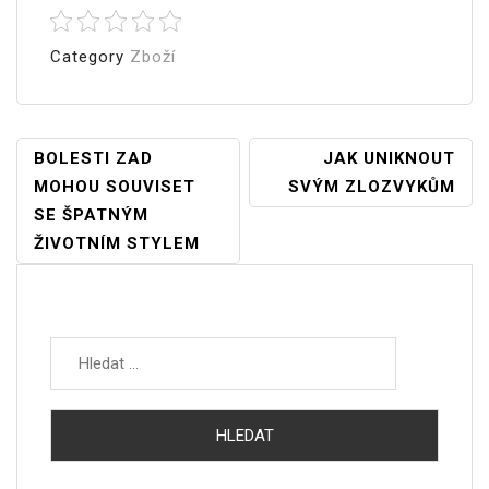
Category
Zboží
Navigace
BOLESTI ZAD
JAK UNIKNOUT
MOHOU SOUVISET
SVÝM ZLOZVYKŮM
Pro
SE ŠPATNÝM
Příspěvek
ŽIVOTNÍM STYLEM
Vyhledávání