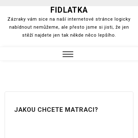
FIDLATKA
Skip
to
Zázraky vám sice na naší internetové stránce logicky
content
nabídnout nemůžeme, ale přesto jsme si jisti, že jen
stěží najdete jen tak někde něco lepšího.
Close
Menu
JAKOU CHCETE MATRACI?