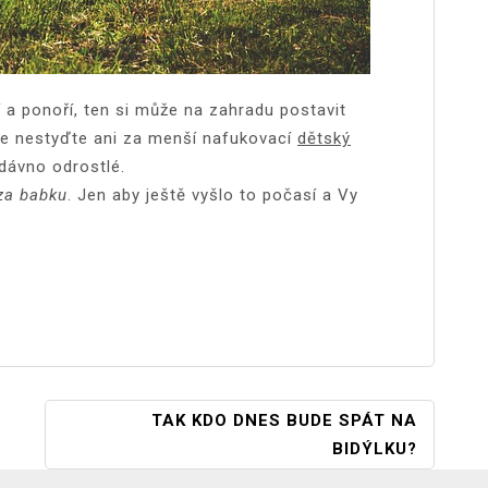
í a ponoří, ten si může na zahradu postavit
se nestyďte ani za menší nafukovací
dětský
 dávno odrostlé.
za babku
. Jen aby ještě vyšlo to počasí a Vy
TAK KDO DNES BUDE SPÁT NA
BIDÝLKU?