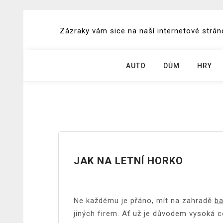
Skip
to
Zázraky vám sice na naší internetové stránc
content
AUTO
DŮM
HRY
JAK NA LETNÍ HORKO
Ne každému je přáno, mít na zahradě
b
jiných firem. Ať už je důvodem vysoká 