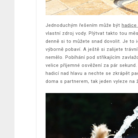
Jednoduchým řešením může být
hadice
vlastní zdroj vody. Plýtvat takto tou mě
denně si to můžete snad dovolit. Je to i
výborně pobaví. A ještě si zalijete trávn
nemělo. Pobíhání pod stříkajícím zavlaž
velice příjemné osvěžení za pár sekund.
hadicí nad hlavu a nechte se zkrápět p
doma s partnerem, tak jeden vyleze na ž