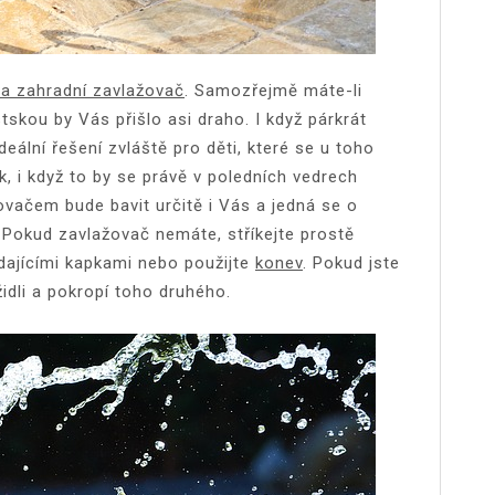
 a zahradní zavlažovač
. Samozřejmě máte-li
stskou by Vás přišlo asi draho. I když párkrát
deální řešení zvláště pro děti, které se u toho
ík, i když to by se právě v poledních vedrech
ovačem bude bavit určitě i Vás a jedná se o
 Pokud zavlažovač nemáte, stříkejte prostě
adajícími kapkami nebo použijte
konev
. Pokud jste
idli a pokropí toho druhého.