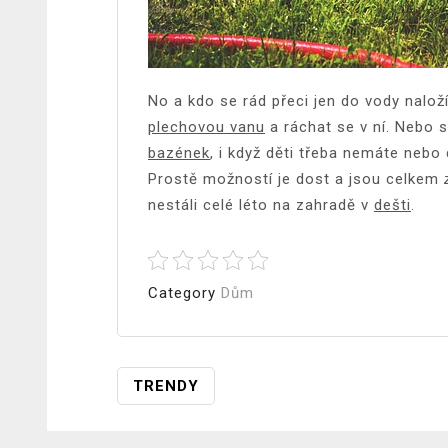
No a kdo se rád přeci jen do vody nalož
plechovou vanu
a ráchat se v ní. Nebo 
bazének
, i když děti třeba nemáte nebo
Prostě možností je dost a jsou celkem
nestáli celé léto na zahradě v
dešti
.
Category
Dům
Navigace
TRENDY
Pro