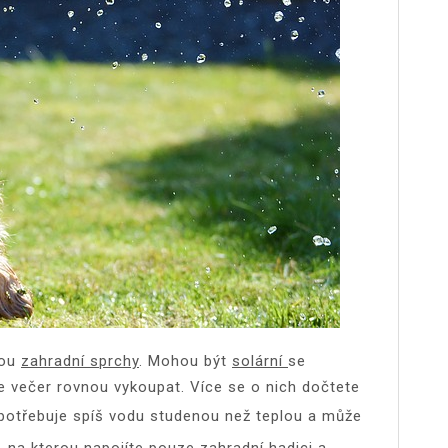
sou
zahradní sprchy
. Mohou být
solární
se
 večer rovnou vykoupat. Více se o nich dočtete
k potřebuje spíš vodu studenou než teplou a může
 na kterou napojíte pouze zahradní hadici a