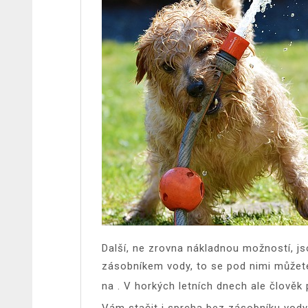
Další, ne zrovna nákladnou možností, j
zásobníkem vody, to se pod nimi můžete
na
. V horkých letních dnech ale člově
Vám stačit i sprcha bez zásobníku vody,