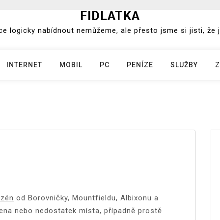
FIDLATKA
e logicky nabídnout nemůžeme, ale přesto jsme si jisti, že j
INTERNET
MOBIL
PC
PENÍZE
SLUŽBY
Z
azén
od Borovničky, Mountfieldu, Albixonu a
cena nebo nedostatek místa, případně prostě