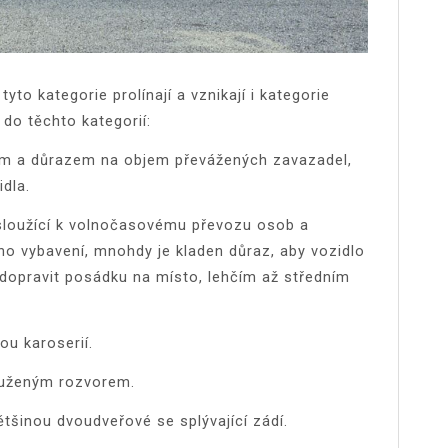
to kategorie prolínají a vznikají i kategorie
 do těchto kategorií:
em a důrazem na objem převážených zavazadel,
dla.
, sloužící k volnočasovému převozu osob a
ho vybavení, mnohdy je kladen důraz, aby vozidlo
 dopravit posádku na místo, lehčím až středním
ou karoserií.
louženým rozvorem.
ětšinou dvoudveřové se splývající zádí.