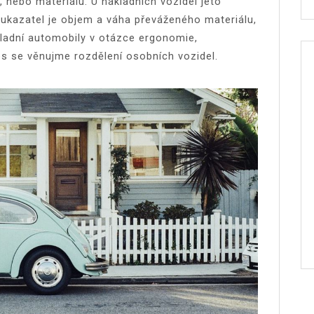
, nebo materiálu.
U nákladních vozidel jeto
 ukazatel je objem a váha převáženého materiálu,
kladní automobily v otázce ergonomie,
s se věnujme rozdělení osobních vozidel.