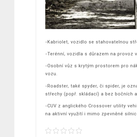
-Kabriolet, vozidlo se stahovatelnou st
-Terénní, vozidla s důrazem na provoz 
-Osobní vůz s krytým prostorem pro nákl
vozu.
-Roadster, také spyder, či spider, je o
střechy (popř. skládací) a bez bočních 
-CUV z anglického Crossover utility veh
na aktivní využití i mimo zpevněné silnic