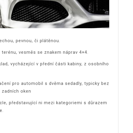
řechou, pevnou, či plátěnou.
v terénu, vesměs se znakem náprav 4×4.
ad, vycházející v přední části kabiny, z osobního
značení pro automobil s dvěma sedadly, typicky bez
a zadních oken
icle, představující ni mezi kategoriemi s důrazem
e.