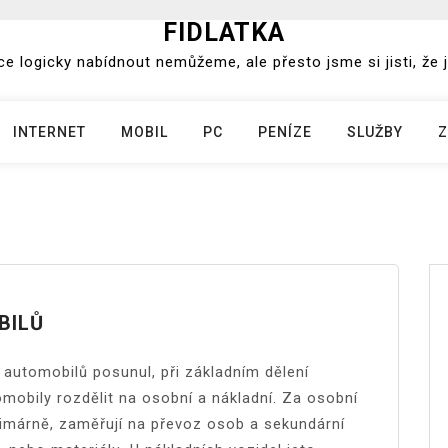
FIDLATKA
e logicky nabídnout nemůžeme, ale přesto jsme si jisti, že j
INTERNET
MOBIL
PC
PENÍZE
SLUŽBY
Z
BILŮ
 automobilů posunul, při základním dělení
mobily rozdělit na osobní a nákladní.
Za osobní
rimárně, zaměřují na převoz osob a sekundární