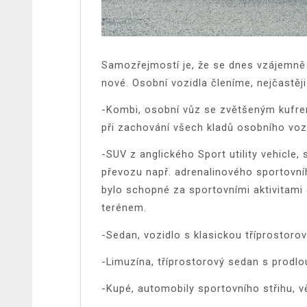
Samozřejmostí je, že se dnes vzájemně ty
nové.
Osobní vozidla členíme, nejčastěji
-Kombi, osobní vůz se zvětšeným kufr
při zachování všech kladů osobního vozi
-SUV z anglického Sport utility vehicle
převozu např. adrenalinového sportovní
bylo schopné za sportovními aktivitami
terénem.
-Sedan, vozidlo s klasickou tříprostorov
-Limuzína, tříprostorový sedan s prod
-Kupé, automobily sportovního střihu, v