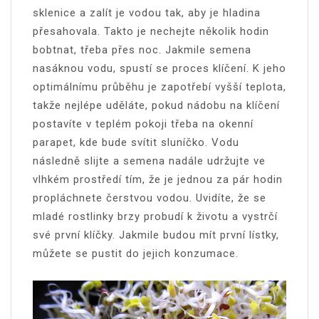
sklenice a zalít je vodou tak, aby je hladina
přesahovala. Takto je nechejte několik hodin
bobtnat, třeba přes noc. Jakmile semena
nasáknou vodu, spustí se proces klíčení. K jeho
optimálnímu průběhu je zapotřebí vyšší teplota,
takže nejlépe uděláte, pokud nádobu na klíčení
postavíte v teplém pokoji třeba na okenní
parapet, kde bude svítit sluníčko. Vodu
následně slijte a semena nadále udržujte ve
vlhkém prostředí tím, že je jednou za pár hodin
propláchnete čerstvou vodou. Uvidíte, že se
mladé rostlinky brzy probudí k životu a vystrčí
své první klíčky. Jakmile budou mít první lístky,
můžete se pustit do jejich konzumace.