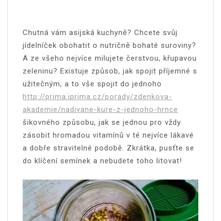
Chutná vám asijská kuchyně? Chcete svůj
jídelníček obohatit o nutričně bohaté suroviny?
A ze všeho nejvíce milujete čerstvou, křupavou
zeleninu? Existuje způsob, jak spojit příjemné s
užitečným, a to vše spojit do jednoho
http://prima.iprima.cz/porady/zdenkova-
akademie/nadivane-kure-z-jednoho-hrnce
šikovného způsobu, jak se jednou pro vždy
zásobit hromadou vitamínů v té nejvíce lákavé
a dobře stravitelné podobě. Zkrátka, pusťte se
do klíčení semínek a nebudete toho litovat!