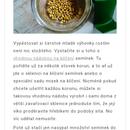
Vypěstovat si čerstvé mladé výhonky rostlin
není nic složitého. Vystačíte si u toho s
vhodnou nádobou na klíčení
semínek. Tu
pořídíte už za několik stovek korun, a to ať už
jde o sklenici na klíčení semínek anebo o
speciální sadu misek na klíčení. Nicméně pokud
chcete ušetřit každou korunu, můžete si
takovou vhodnou nádobu vyrobit i sami doma z
větší zavařovací sklenice jednoduše tím, že její
víko proděravíte hřebíkem do podoby síta. Nic
víc udělat nemusíte.
Poté už stačí jen nasypat množství semínek do