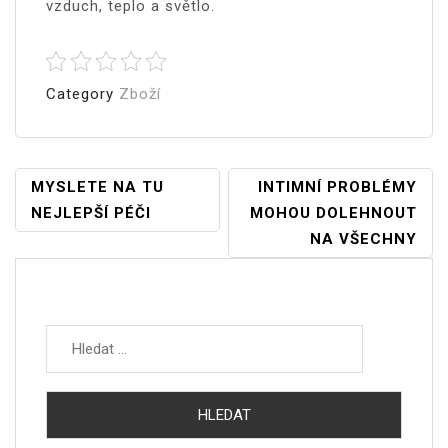
vzduch, teplo a světlo.
Category
Zboží
Navigace
MYSLETE NA TU
INTIMNÍ PROBLÉMY
NEJLEPŠÍ PÉČI
MOHOU DOLEHNOUT
Pro
NA VŠECHNY
Příspěvek
Vyhledávání